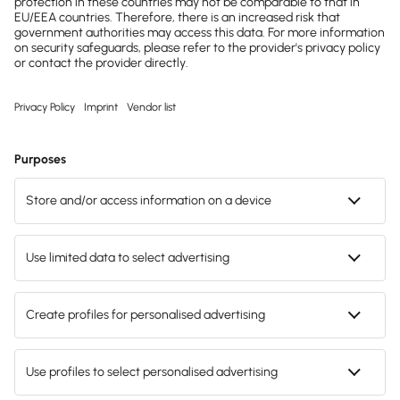
nicht aus. Zur Bestimmung der langfristigen
Preisuntergrenze müssen die Selbstkosten
herangezogen werden.
Selbstkosten und
Selbstkostenrechnung
DEFINITION

Was sind Selbstkosten?
Selbstkosten sind die
Kosten, die bei der
Produktion von Gütern und Dienstleistungen
entstehen
. Sie setzen sich im Allgemeinen aus
Materialkosten, Fertigungskosten und
Verwaltungskosten zusammen, die am
Herstellungsprozess beteiligt sind.