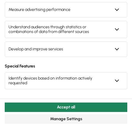
Um die Höhe der Selbstkosten zu berechnen, führt
man eine Selbstkostenrechnung durch. Diese bildet
die Grundlage für die betriebliche Kalkulation und ist
bei der Preisfindung von ganz entscheidender
Bedeutung.
Welche Kosten zählen zu den
Selbstkosten?
Die Selbstkosten setzen sich zusammen aus:
Materialkosten
Fertigungskosten
Verwaltungskosten
