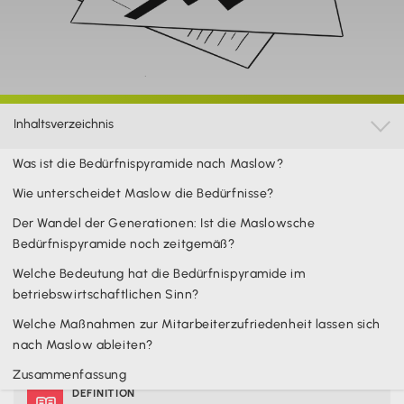
Inhaltsverzeichnis

Was ist die Bedürfnispyramide nach Maslow?
Diese Seite wurde zuletzt aktualisiert am
3.2.2026
Wie unterscheidet Maslow die Bedürfnisse?
Der Wandel der Generationen: Ist die Maslowsche
Hinweis: Gendergerechte Sprache ist uns wichtig. Daher verwenden wir auf
Bedürfnispyramide noch zeitgemäß?
diesem Portal, wann immer möglich, genderneutrale Bezeichnungen.
Daneben weichen wir auf das generische Maskulinum aus. Hiermit sind
Welche Bedeutung hat die Bedürfnispyramide im
ausdrücklich alle Geschlechter (m/w/d) mitgemeint. Diese Vorgehensweise hat
betriebswirtschaftlichen Sinn?
lediglich redaktionelle Gründe und beinhaltet keinerlei Wertung.
Welche Maßnahmen zur Mitarbeiterzufriedenheit lassen sich
nach Maslow ableiten?
Zusammenfassung
DEFINITION