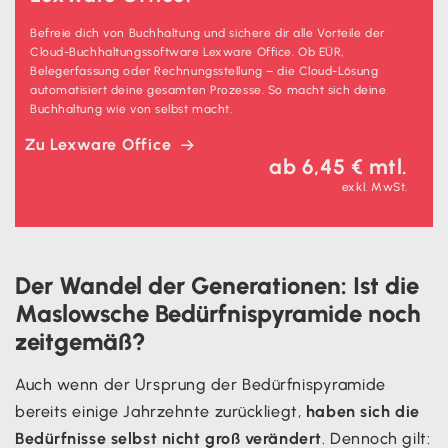
Befreie dich von Buchhaltung und sichere dir alle Vorteile der
Cloud-Buchhaltungssoftware Lexware Office. Ob EÜR,
Belegerfassung oder Rechnungsstellung – die Cloud-Lösung
automatisiert deine gesamten Prozesse. So macht sich deine
Buchhaltung wie von selbst macht.
Zu Lexware Office
ab 6,45 € mtl.
exkl. MwSt.
Der Wandel der Generationen: Ist die
Maslowsche Bedürfnispyramide noch
zeitgemäß?
Auch wenn der Ursprung der Bedürfnispyramide
bereits einige Jahrzehnte zurückliegt,
haben sich die
Bedürfnisse selbst nicht groß verändert
. Dennoch gilt: