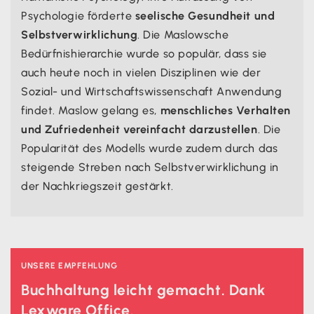
verstehen, dass kein Mensch alle Individualbedürfnisse
vollständig zu entfalten.
Psychologie förderte
seelische Gesundheit und
verfolgt. Auch hier liegt eine Gewichtung vor, welche
Selbstverwirklichung
. Die Maslowsche
auf individueller Ebene als besonders wichtig definiert
Bedürfnishierarchie wurde so populär, dass sie
werden.
auch heute noch in vielen Disziplinen wie der
Sozial- und Wirtschaftswissenschaft Anwendung
findet. Maslow gelang es,
menschliches Verhalten
und Zufriedenheit vereinfacht darzustellen
. Die
Popularität des Modells wurde zudem durch das
steigende Streben nach Selbstverwirklichung in
der Nachkriegszeit gestärkt.
UNSERE EMPFEHLUNG
Buchhaltung leicht gemacht. Dank
Lexware Office.