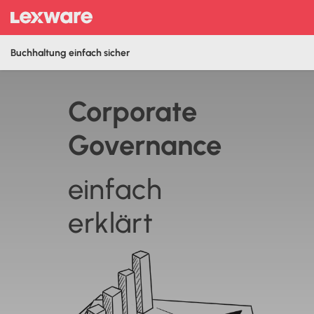
Buchhaltung einfach sicher
Corpo­rate
Gover­nance
einfach
erklärt