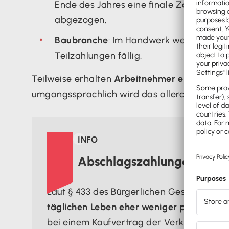
Ende des Jahres eine finale Zahlung ve
abgezogen.
Baubranche
: Im Handwerk werden oft 
Teilzahlungen fällig.
Teilweise erhalten
Arbeitnehmer eine Abschl
umgangssprachlich wird das allerdings eher 

INFO
Abschlagszahlungen im B
Laut § 433 des Bürgerlichen Gesetzbuche
täglichen Leben eher weniger prominent 
bei einem Kaufvertrag der Verkäufer verp