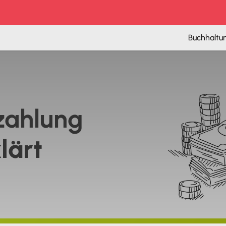
Buchhaltu
zahlung
lärt