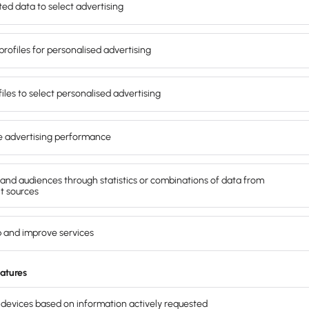
nbarten Kaufpreis komplett zu zahlen.
schlagszahlungen für Unternehmen in
tungserbringer können demnach
öhe des Wertes der Leistungen
oraussetzungen
t, darf Abschlagszahlungen nur unter
d
mangelfrei
.