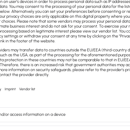
rlangt, die Vorauszahlungen werden
nach verschiedenen Bauabschnitten
agszahlung des Gehalts/Lohns
–
als Vorschuss oder Vorauszahlung bezeichnet.
GB
s (BGB) sind Abschlagszahlungen
im
angesiedelt
. Dort ist vermerkt, dass sich
flichtet, die Sache komplett zu übergeben