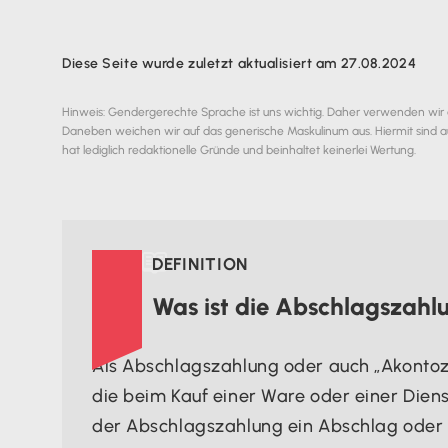
Diese Seite wurde zuletzt aktualisiert am 27.08.2024
Hinweis: Gendergerechte Sprache ist uns wichtig. Daher verwenden wir
Daneben weichen wir auf das generische Maskulinum aus. Hiermit sind a
hat lediglich redaktionelle Gründe und beinhaltet keinerlei Wertung.

DEFINITION
Was ist die Abschlagszahl
Als Abschlagszahlung oder auch „Akontoz
die beim Kauf einer Ware oder einer Dienst
der Abschlagszahlung ein Abschlag oder e