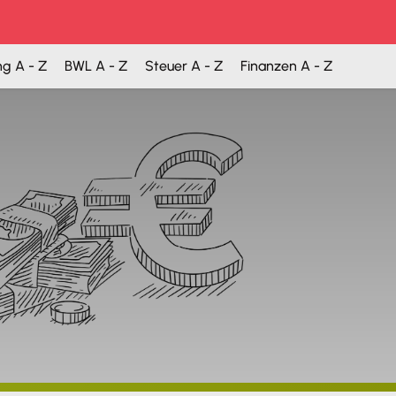
ng A - Z
BWL A - Z
Steuer A - Z
Finanzen A - Z