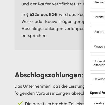
und der Käufer verpflichtet ist, den verei
In
§ 632a des BGB
wird das Recht auf Ab
Werk- oder Bauverträgen geregelt. Leis
Abschlagszahlungen verlangen, die der H
entsprechen.
Abschlagszahlungen: Die V
Das Unternehmen, das die Leistungen erbring
folgenden Voraussetzungen abrechnen:
Die bereits erbrachte Teilleistungen sin