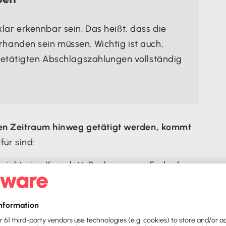
ar erkennbar sein. Das heißt, dass die
handen sein müssen. Wichtig ist auch,
 getätigten Abschlagszahlungen vollständig
en Zeitraum hinweg getätigt werden, kommt
rfür sind:
de nicht eine Komplett-Rechnung am Ende des
.
rden Abschlagszahlungen für die Nebenkosten
mus. Wie bei der Stromrechnung wird dann am