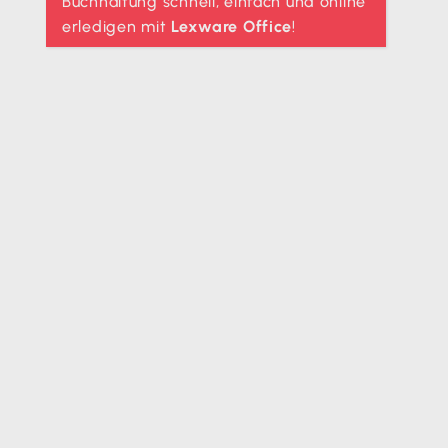
Buchhaltung schnell, einfach und online
erledigen mit
Lexware Office
!