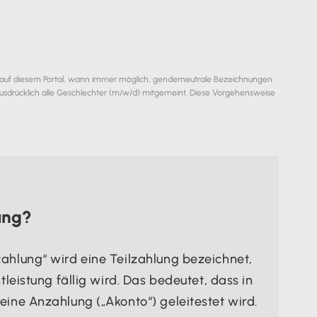
 auf diesem Portal, wann immer möglich, genderneutrale Bezeichnungen.
usdrücklich alle Geschlechter (m/w/d) mitgemeint. Diese Vorgehensweise
ung?
ahlung“ wird eine Teilzahlung bezeichnet,
leistung fällig wird. Das bedeutet, dass in
ine Anzahlung („Akonto“) geleitestet wird.