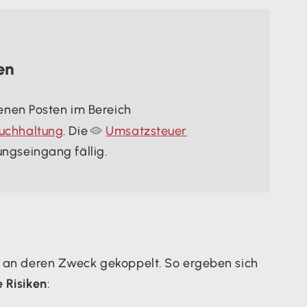
en
enen Posten im Bereich
uchhaltung
. Die

Umsatzsteuer
ngseingang fällig.
t an deren Zweck gekoppelt. So ergeben sich
 Risiken
: