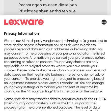
Rechnungen müssen dieselben
Pflichtangaben
enthalten wie
Papierrechnungen.
Die gesetzlichen Grundlagen für den
Umgang mit elektronischen Rechnungen
findest du im
Umsatzsteuergesetz
(UStG), in
der
GoBD
und in der
E-
Rechnungsverordnung
.
Die Standards und Anforderungen für die
elektronische Rechnungsstellung im
öffentlichen Auftragswesen legt die
europäische
Richtlinie 2014/55/EU
fest.