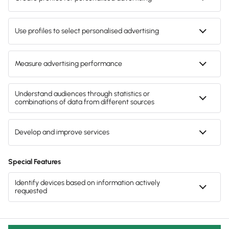
Soziale Verantwortung
Karriere





4,9 (+2.300 Bewertungen) • eKomi
Folg uns auf Social Media






Gendergerechte Sprache
Privatsphäre-Einstellungen
Datenschutz
AGB
Lieferketten
Compliance
Impressum