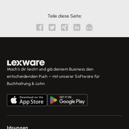
Teile diese Seite:





Mach's dir leicht und gib deinem Business den
entscheidenden Push – mit unserer Software für
Buchhaltung & Lohn.
Lösungen
