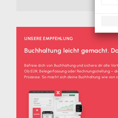
UNSERE EMPFEHLUNG
Buchhaltung leicht gemacht. D
Befreie dich von Buchhaltung und sichere dir alle Vo
Ob EÜR, Belegerfassung oder Rechnungsstellung – d
Prozesse. So macht sich deine Buchhaltung wie von s