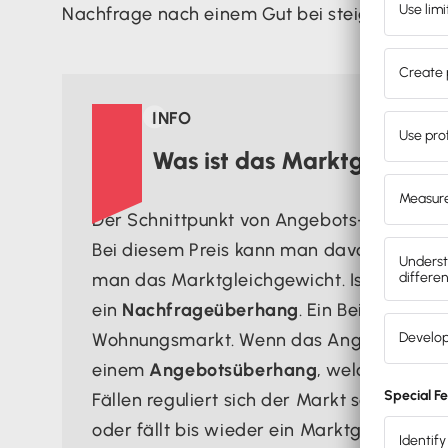
Nachfrage nach einem Gut bei steigenden K

INFO
Was ist das Marktgleichge
Der Schnittpunkt von Angebots- und Nach
Bei diesem Preis kann man davon ausgehen
man das Marktgleichgewicht. Ist die Nach
ein
Nachfrageüberhang
. Ein Beispiel hie
Wohnungsmarkt. Wenn das Angebot höher i
einem
Angebotsüberhang
, welcher bei e
Fällen reguliert sich der Markt selbst, i
oder fällt bis wieder ein Marktgleichgewich