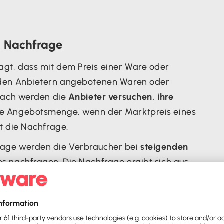
d Nachfrage
agt, dass mit dem Preis einer Ware oder
 den Anbietern angebotenen Waren oder
mnach werden die
Anbieter versuchen, ihre
die Angebotsmenge, wenn der Marktpreis eines
t die Nachfrage.
rage werden die Verbraucher bei
steigenden
s nachfragen. Die Nachfrage ergibt sich aus
tzens
. Dies bedeutet, dass die Verbraucher
ringendsten Bedürfnisse zuerst zu befriedigen.