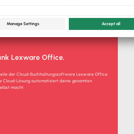
ank Lexware Office.
rteile der Cloud-Buchhaltungssoftware Lexware Office.
ie Cloud-Lösung automatisiert deine gesamten
elbst macht.