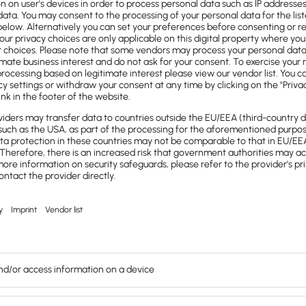
gekurve
mme, die das Verhältnis von Angebot und
dell, das durch die
grafische Darstellung
der
egenden Konzepte der
oduzierten Waren und Dienstleistungen auf
enstleistungen auf der Y-Achse aufgetragen.
Kurve nach links. Wenn das Angebot steigt,
frage nach einem Produkt auf der X-Achse
se. Das Gesetz des abnehmenden Nutzens
ach rechts abfällt
. Das bedeutet, dass die