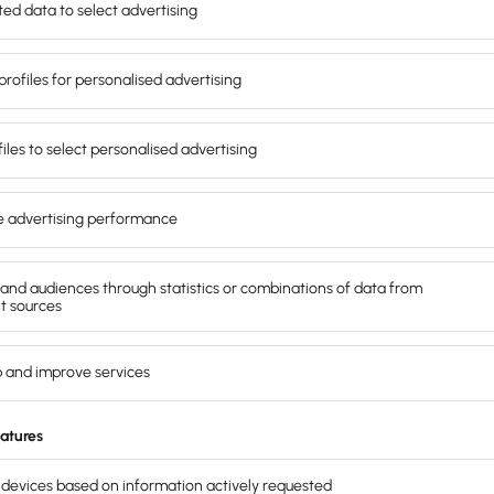
osten automatisch abnimmt.
wicht?
fragekurve ist der
Gleichgewichtspreis
.
, dass der Markt funktioniert. Dies nennt
frage größer als das Angebot ergibt sich
rfür ist seit Jahren der deutsche
st als die Nachfrage, spricht man von
iner Überproduktion auftritt. In beiden
ndem der Marktpreis dementsprechend steigt
t hergestellt ist.