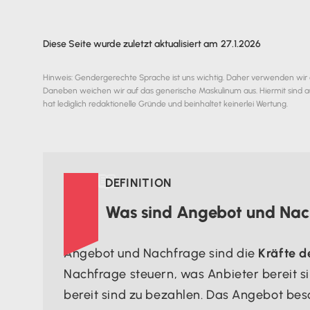
Diese Seite wurde zuletzt aktualisiert am
27.1.2026
Hinweis: Gendergerechte Sprache ist uns wichtig. Daher verwenden wir
Daneben weichen wir auf das generische Maskulinum aus. Hiermit sind a
hat lediglich redaktionelle Gründe und beinhaltet keinerlei Wertung.

DEFINITION
Was sind Angebot und Nach
Angebot und Nachfrage sind die
Kräfte d
Nachfrage steuern, was Anbieter bereit 
bereit sind zu bezahlen. Das Angebot bes