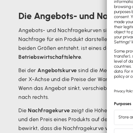
Die Angebots- und Nachfra
Angebots- und Nachfragekurven sind Diagra
Nachfrage für ein Produkt darstellen. Das Mo
beiden Größen entsteht, ist eines der
grundl
Betriebswirtschaftslehre
.
Bei der
Angebotskurve
sind die Menge der pr
der X-Achse und die Preise der Waren und Di
Wenn das Angebot sinkt, verschiebt sich die 
nach rechts.
Die
Nachfragekurve
zeigt die Höhe der Nach
und den Preis eines Produkts auf der Y-Ach
bewirkt, dass die Nachfragekurve
von links n