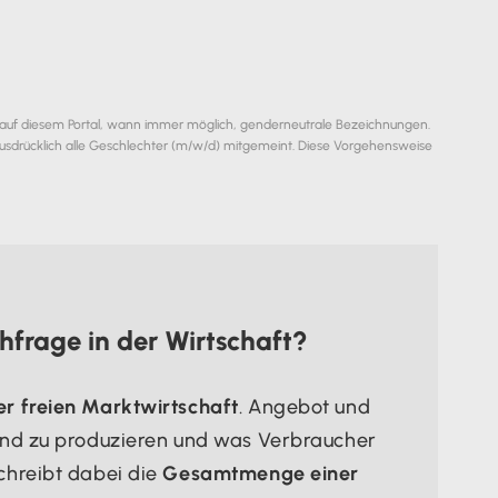
 auf diesem Portal, wann immer möglich, genderneutrale Bezeichnungen.
usdrücklich alle Geschlechter (m/w/d) mitgemeint. Diese Vorgehensweise
frage in der Wirtschaft?
er freien Marktwirtschaft
. Angebot und
sind zu produzieren und was Verbraucher
chreibt dabei die
Gesamtmenge einer