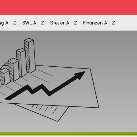
ng A - Z
BWL A - Z
Steuer A - Z
Finanzen A - Z