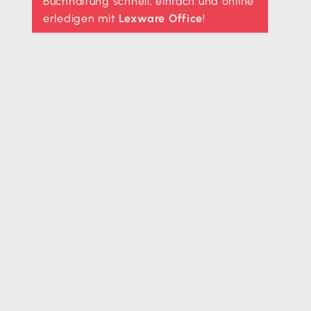
Buchhaltung schnell, einfach und online
erledigen mit
Lexware Office
!