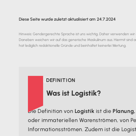
Diese Seite wurde zuletzt aktualisiert am
24.7.2024
Hinweis: Gendergerechte Sprache ist uns wichtig. Daher verwenden wir
Daneben weichen wir auf das generische Maskulinum aus. Hiermit sind a
hat lediglich redaktionelle Gründe und beinhaltet keinerlei Wertung.

DEFINITION
Was ist Logistik?
Die Definition von
Logistik
ist die
Planung,
oder immateriellen Warenströmen, von P
Informationsströmen. Zudem ist die Logist