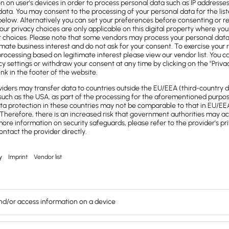
ionsebene der Logistik?
 Logistik in einzelne Bereiche wie die
 Steuerung des Umschlags
. Darüber hinaus
ogenannten Bestandsmanagement auch das
 Um-, und Entladen von Waren, Gütern