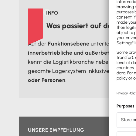

INFO
Was passiert auf der Funkt
Auf der
Funktionsebene
unterteilt sich die
innerbetriebliche und außerbetriebliche
kennt die Logistikbranche neben dem s
gesamte Lagersystem inklusive dem
Be-,
oder Personen
.
UNSERE EMPFEHLUNG