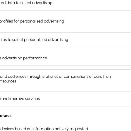
ank Lexware Office.
rteile der Cloud-Buchhaltungssoftware Lexware Office.
ie Cloud-Lösung automatisiert deine gesamten
elbst macht.
ab 6,45 € mtl.
exkl. MwSt.