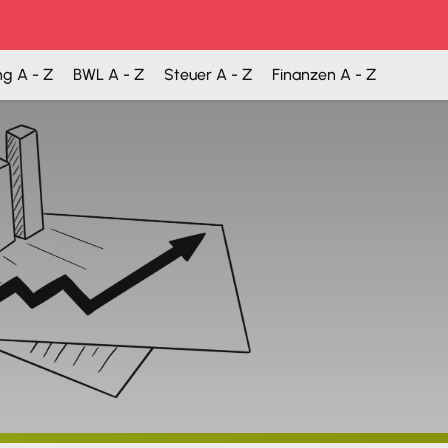
ng A - Z
BWL A - Z
Steuer A - Z
Finanzen A - Z