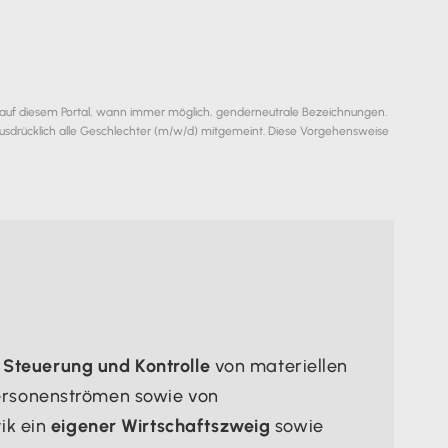
 auf diesem Portal, wann immer möglich, genderneutrale Bezeichnungen.
usdrücklich alle Geschlechter (m/w/d) mitgemeint. Diese Vorgehensweise
 Steuerung und Kontrolle
von materiellen
ersonenströmen sowie von
ik ein
eigener Wirtschaftszweig
sowie