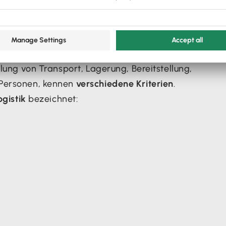
he
llung von Transport, Lagerung, Bereitstellung,
 Personen, kennen
verschiedene Kriterien
.
ogistik
bezeichnet: