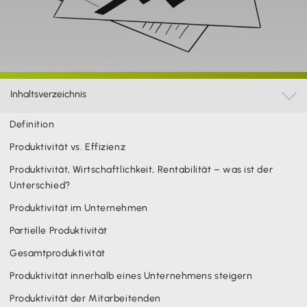
Inhaltsverzeichnis

Definition
Diese Seite wurde zuletzt aktualisiert am
28.4.2026
Produktivität vs. Effizienz
Produktivität, Wirtschaftlichkeit, Rentabilität – was ist der
Hinweis: Gendergerechte Sprache ist uns wichtig. Daher verwenden wir auf
Unterschied?
diesem Portal, wann immer möglich, genderneutrale Bezeichnungen.
Daneben weichen wir auf das generische Maskulinum aus. Hiermit sind
Produktivität im Unternehmen
ausdrücklich alle Geschlechter (m/w/d) mitgemeint. Diese Vorgehensweise hat
lediglich redaktionelle Gründe und beinhaltet keinerlei Wertung.
Partielle Produktivität
Gesamtproduktivität
Produktivität innerhalb eines Unternehmens steigern
Produktivität der Mitarbeitenden
DEFINITION