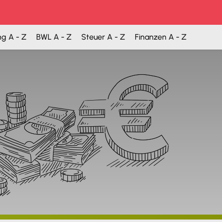
ng A - Z
BWL A - Z
Steuer A - Z
Finanzen A - Z