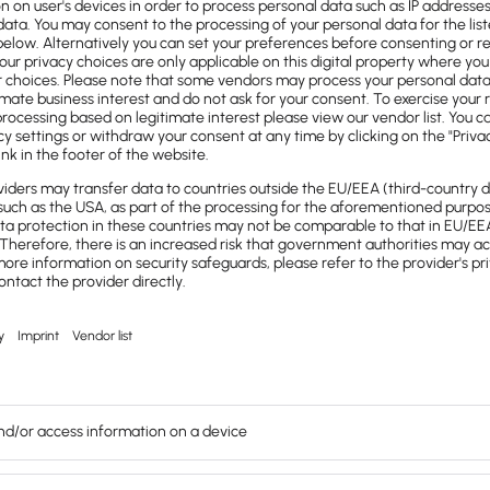
ine
 abhängt
u
viel oder wenig

Kapital
benötigen, um dein
 ersten Jahren erst zu finanzieren und dann
uf dein Produkt an sich an, sondern wird
zum
h bewegst, bestimmt. Wenn du beispielsweise
rstellen möchtest, dann benötigst du in der
uss gebaut oder gemietet, Maschinen müssen
stellt. Wenn du dagegen in der IT-Branche
 dann benötigst du logischerweise weniger
eicht meistens schon ein guter PC und für den
er ein kleines Büro. Um deinen
Kapitalbedarf
chst einen Businessplan erstellen. Daraus lässt
nehmensfinanzierung ableiten.