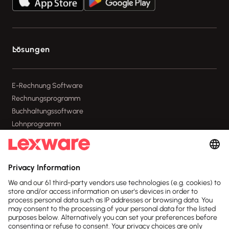
Lösungen

E-Rechnung Software
Rechnungsprogramm
Buchhaltungssoftware
Lohnprogramm
Geschäftskonto
Branchenlösungen
Erweiterungen & Partner
Wissen
