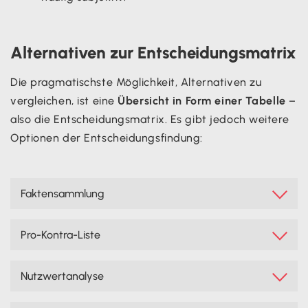
Alternativen zur Entscheidungsmatrix
Die pragmatischste Möglichkeit, Alternativen zu
vergleichen, ist eine
Übersicht in Form einer Tabelle
–
also die Entscheidungsmatrix. Es gibt jedoch weitere
Optionen der Entscheidungsfindung:
Faktensammlung

Die „
Consider All Facts (CAF)
“ Methode bietet diverse
Pro-Kontra-Liste

Vorteile. Alle Möglichkeiten werden in einer Spalte
aufgelistet. In einer zweiten Spalte teilt man die
Die Liste mit Pros und Kontras lässt sich ebenfalls wie
Nutzwertanalyse

Alternativen in drei Gruppen nach ihrer Bedeutung –
die Entscheidungsmatrix als Tabelle erstellen. In der
die Wichtigsten bekommen die meisten Punkte. Die
ersten Spalte stehen die Möglichkeiten, die für eine
Die Nutzwertanalyse ist eine Option der