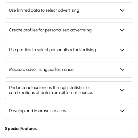
Über Lexware
Presse
Soziale Verantwortung
Karriere





4,9 (+2.300 Bewertungen) • eKomi
Folg uns auf Social Media






Gendergerechte Sprache
Privatsphäre-Einstellungen
Datenschutz