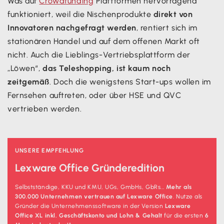
Was auf
Crowdfunding
Plattformen hervorragend
funktioniert, weil die Nischenprodukte
direkt von
Innovatoren nachgefragt werden
, rentiert sich im
stationären Handel und auf dem offenen Markt oft
nicht. Auch die Lieblings-Vertriebsplattform der
„Löwen“,
das Teleshopping, ist kaum noch
zeitgemäß
. Doch die wenigstens Start-ups wollen im
Fernsehen auftreten, oder über HSE und QVC
vertrieben werden.
UNSERE EMPFEHLUNG
Lexware Office Gründeredition
Selbstständige, KKU und KMU, UGs, GmbHs, GbRs...
Mehr als
300.000 Unternehmen vertrauen auf Lexware Office
. Nutze als
Gründer die Unternehmenssoftware in der Version
Lexware
Office XL inkl. Geschäftskonto und Lohn & Gehalt
für die ersten
6