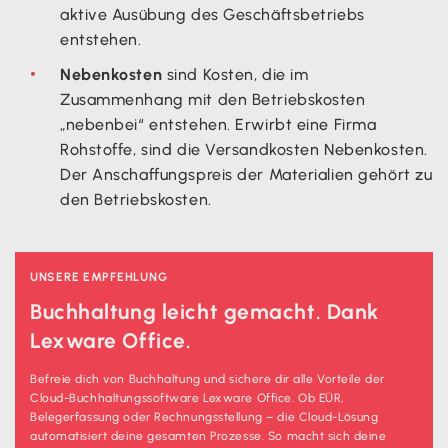
aktive Ausübung des Geschäftsbetriebs
entstehen.
Nebenkosten
sind Kosten, die im
Zusammenhang mit den Betriebskosten
„nebenbei“ entstehen. Erwirbt eine Firma
Rohstoffe, sind die Versandkosten Nebenkosten.
Der Anschaffungspreis der Materialien gehört zu
den Betriebskosten.
UNSERE EMPFEHLUNG
Buchhaltung leicht gemacht. Dank
Lexware Office.
Befreie dich von Buchhaltung und sichere dir alle Vorteile der
Cloud-Buchhaltungssoftware Lexware Office. Ob EÜR,
Belegerfassung oder Rechnungsstellung – die Cloud-Lösung
automatisiert deine gesamten Prozesse. So macht sich deine